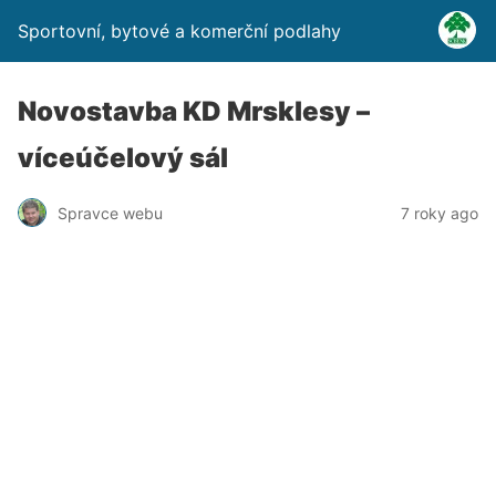
Sportovní, bytové a komerční podlahy
Novostavba KD Mrsklesy –
víceúčelový sál
Spravce webu
7 roky ago